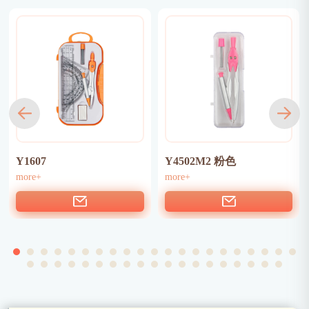
Y1607
Y4502M2 粉色
more+
more+